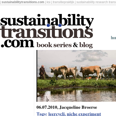
|
sustainabilitytransitions.com
|
ksi
|
transitiepraktijk
|
sustainability research tran
ho
06.07.2010, Jacqueline Broerse
Tags:
leercycli
,
niche experiment