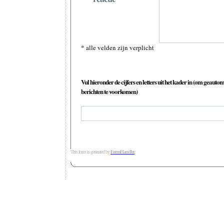
* alle velden zijn verplicht
Vul hieronder de cijfers en letters uit het kader in (om geauto
berichten te voorkomen)
This form is generated by
FormHandler