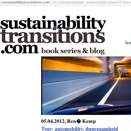
|
sustainabilitytransitions.com
|
ksi
|
transitiepraktijk
|
sustainability research tran
ho
05.04.2012, Ren� Kemp
Tags:
automobility
,
duurzaamheid